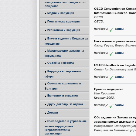
инициативи на гражданското
общество
OECD Convention on Combatin
International Business Tran
Медии и корупция
OECD
OECD,
Политическа корупция
hardcopy:
заяви
Икономика и корупция
Етични кодекси / Кодекси за
Наказателно-правни аспек
поведение
Лазар Груев, Борис Велче
Международни аспекти на
hardcopy:
заяви
корупцията
Съдебна реформа
USAID Handbook on Legislat
Center for Democracy and 
Корупция в социалната
сфера
hardcopy:
заяви
Оценка на корупцията в
България
Право и модерност
Иво Христов
Бюлетини и списания
Кротал,2003,
Други доклади за оценка
hardcopy:
заяви
Донори
Обсъждане на Закона за п
Ръководство и управление
заемащи висши държавни 
Инициатива Отворено уп
на антикорупционна
неправителствена
Инициатива Отворено упра
организация