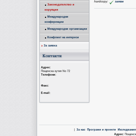
hardcopy:
заяви
Законодателство и
корупция
Международни
конференции
Международни организации
Конфликт на интереси
За заявка
Aдрес:
Пощенска кутия No 72
Tелефони:
Факс:
Е-mail:
|
За нас
Програми и проекти
Изследвания
Aдрес:
Пощенска