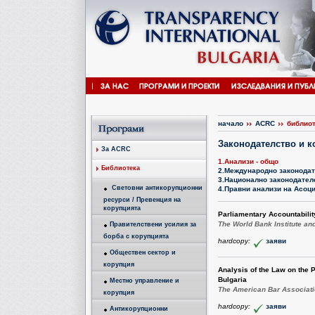
начало
ACRC
библио
Законодателство и 
За ACRC
1.Анализи - общо
Библиотека
2.Международно законода
3.Национално законодател
Световни антикорупционни
4.Правни анализи на Асоц
ресурси / Превенция на
корупцията
Parliamentary Accountabil
The World Bank Institute an
Правителствени усилия за
борба с корупцията
hardcopy:
заяви
Обществен сектор и
корупция
Analysis of the Law on the 
Bulgaria
Местно управление и
The American Bar Associati
корупция
hardcopy:
заяви
Антикорупционни