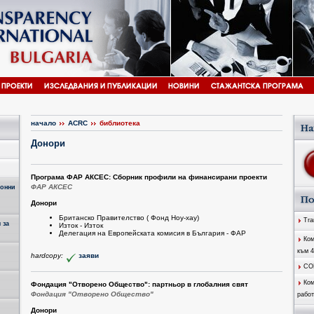
Бълг
начало
ACRC
библиотека
Донори
Програма ФАР АКСЕС: Сборник профили на финансирани проекти
ФАР АКСЕС
ионни
Донори
Британско Правителство ( Фонд Ноу-хау)
Tran
 за
Изток - Изток
Делегация на Европейската комисия в България - ФАР
Ком
към 
hardcopy:
заяви
CO
Ком
Фондация "Отворено Общество": партньор в глобалния свят
Фондация "Отворено Общество"
работ
Донори