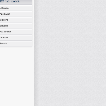
Lithuania
Azerbaijan
Moldova
Slovakia
Kazakhstan
Armenia
Russia