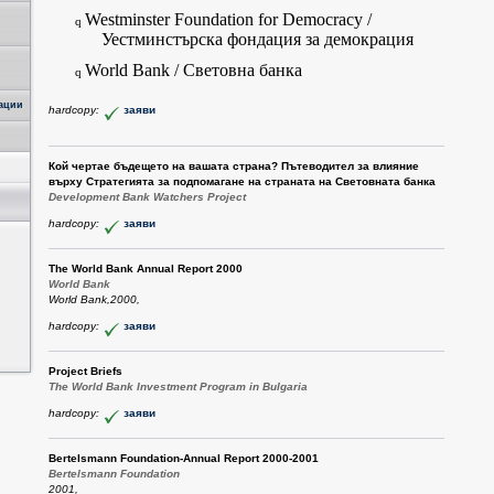
Westminster Foundation for Democracy
/
q
Уестминстърска фондация за демокрация
World Bank
/ Световна банка
q
ации
hardcopy:
заяви
Кой чертае бъдещето на вашата страна? Пътеводител за влияние
върху Стратегията за подпомагане на страната на Световната банка
Development Bank Watchers Project
hardcopy:
заяви
The World Bank Annual Report 2000
World Bank
World Bank,2000,
hardcopy:
заяви
Project Briefs
The World Bank Investment Program in Bulgaria
hardcopy:
заяви
Bertelsmann Foundation-Annual Report 2000-2001
Bertelsmann Foundation
2001,