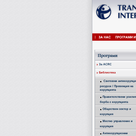
За ACRC
Библиотека
Световни антикорупц
ресурси / Превенция на
корупцията
Правителствени усилия
борба с корупцията
Обществен сектор и
корупция
Местно управление и
корупция
Антикорупционни