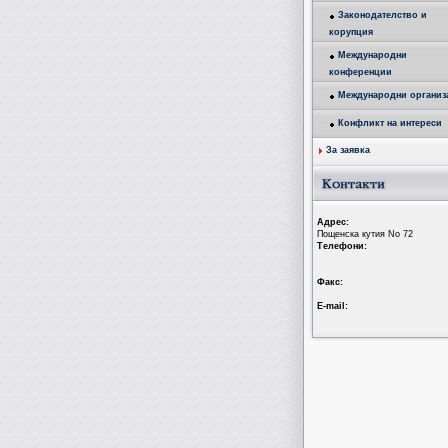
Законодателство и
корупция
Международни
конференции
Международни организ
Конфликт на интереси
За заявка
Aдрес:
Пощенска кутия No 72
Tелефони:
Факс:
Е-mail: