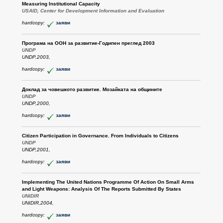
Measuring Institutional Capacity
USAID, Center for Development Information and Evaluation
hardcopy:
заяви
Програма на ООН за развитие-Годипен преглед 2003
UNDP
UNDP,2003,
hardcopy:
заяви
Доклад за човешкото развитие. Мозайката на общините
UNDP
UNDP,2000,
hardcopy:
заяви
Citizen Participation in Governance. From Individuals to Citizens
UNDP
UNDP,2001,
hardcopy:
заяви
Implementing The United Nations Programme Of Action On Small Arms
and Light Weapons: Analysis Of The Reports Submitted By States
UNIDIR
UNIDIR,2004,
hardcopy:
заяви