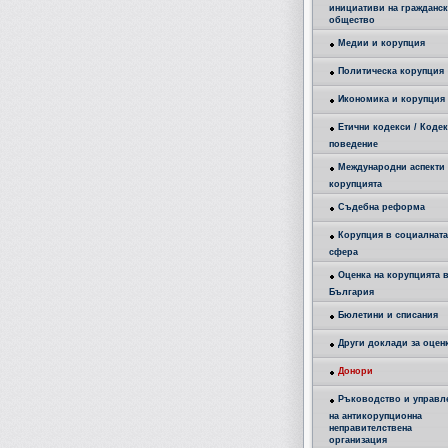
инициативи на гражданс
общество
Медии и корупция
Политическа корупция
Икономика и корупция
Етични кодекси / Кодек
поведение
Международни аспекти 
корупцията
Съдебна реформа
Корупция в социалната
сфера
Оценка на корупцията 
България
Бюлетини и списания
Други доклади за оцен
Донори
Ръководство и управл
на антикорупционна
неправителствена
организация