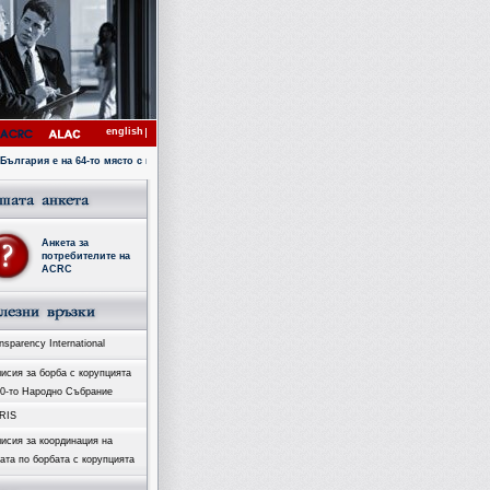
english
ария е на 64-то място с коефициент 4.1 в Индекса за възприятие на корупцията за 2007 година 
Анкета за
потребителите на
ACRC
sparency International
исия за борба с корупцията
40-то Народно Събрание
RIS
исия за координация на
ата по борбата с корупцията