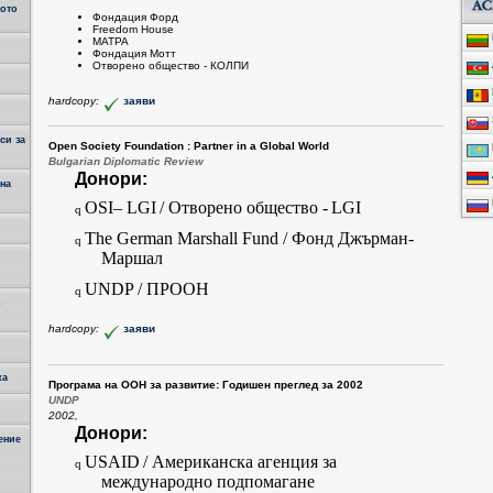
кото
Фондация Форд
Freedom House
МАТРА
Фондация Мотт
Отворено общество - КОЛПИ
hardcopy:
заяви
си за
Open Society Foundation : Partner in a Global World
Bulgarian Diplomatic Review
Донори:
на
OSI– LGI
/ Отворено общество -
LGI
q
The German Marshall Fund
/ Фонд Джърман-
q
Маршал
UNDP
/ ПРООН
q
в
hardcopy:
заяви
ка
Програма на ООН за развитие: Годишен преглед за 2002
UNDP
2002,
Донори:
ение
USAID
/ Американска агенция за
q
международно подпомагане