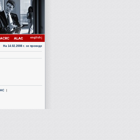
english
На 14.02.2008 г. се проведе публична дискусия на тема "Корупция и институционална ефективн
LAC
|