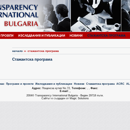
начало
стажантска програма
Стажантска програма
 нас
Програми и проекти
Изследвания и публикации
Новини
Стажантска програма
ACRC
A
Aдрес:
Пощенска кутия No 72,
Tелефони:
, ,
Факс:
Е-mail: ,
2004© Transparency International Bulgaria - Видян 29718 пъти.
Сайтът е създаден от Magic Solutions