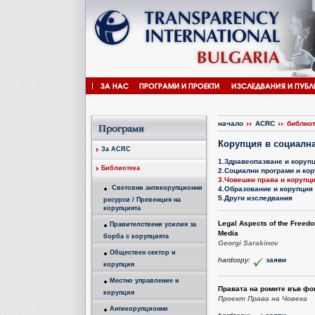
начало
ACRC
библио
Корупция в социалн
За ACRC
1.Здравеопазване и коруп
Библиотека
2.Социални програми и ко
3.Човешки права и корупц
Световни антикорупционни
4.Образование и корупция
5.Други изследвания
ресурси / Превенция на
корупцията
Legal Aspects of the Freedo
Правителствени усилия за
Media
борба с корупцията
Georgi Sarakinov
Обществен сектор и
hardcopy:
заяви
корупция
Местно управление и
Правата на ромите във фо
корупция
Проект Права на Човека
Антикорупционни