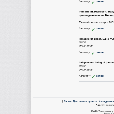
hardcopy:
заяви
Равните възможности межд
присъединяване на Бълга
Европейски Институт,200
hardcopy:
заяви
Независим живот. Едно пъ
UNDP
UNDP,1998,
hardcopy:
заяви
Independent living. A journey
UNDP
UNDP,1998,
hardcopy:
заяви
|
За нас
Програми и проекти
Изследвания
Aдрес:
Пощенска
2004© Transparency I