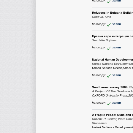
hardcopy:
заяви
Refugees in Bulgaria Buildi
Sabeva, Kina
hardcopy:
заяви
Правна евро интеграция Le
Sevdalin Bojikov
hardcopy:
заяви
National Human Developmen
United Nations Developmen
United Nations Development
hardcopy:
заяви
Small arms survey 2004. Rig
A Project Of The Graduate In
OXFORD University Press,20
hardcopy:
заяви
A Fragile Peace: Guns and S
Suzette R. Grillot, Wolf- Ch
Stoneman
United Nationas Development