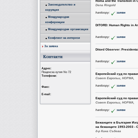
Roma and the Transition in 
Законодателство и
Dena Ringold
корупция
hardcopy:
заяви
Международни
конференции
DITORD: Human Rights in Arg
Международни организации
hardcopy:
заяви
Конфликт на интереси
За заявка
Ditord Observer: Presidental
hardcopy:
заяви
Aдрес:
Пощенска кутия No 72
Европейский суд по правам
Tелефони:
Совет Европьи, НОРМА,
hardcopy:
заяви
Факс:
Е-mail:
Европейский суд по правам
Совет Европьи, НОРМА,
hardcopy:
заяви
Бежанците в България Изг
на бежанците 1993-2003 - 
д-р Кина Събева