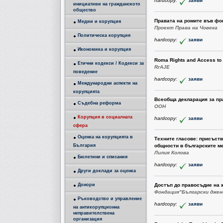
hardcopy:
заяви
инициативи на гражданското
общество
Правата на ромите във фо
Медии и корупция
Проект Права на Човека
Политическа корупция
hardcopy:
заяви
Икономика и корупция
Roma Rights and Access to 
Етични кодекси / Кодекси за
RrAJE
поведение
hardcopy:
заяви
Международни аспекти на
корупцията
Всеобща декларация за пр
Съдебна реформа
ООН
Корупция в социалната
hardcopy:
заяви
сфера
Оценка на корупцията в
Техните гласове: присъст
България
общности в българските м
Лилия Колова
Бюлетини и списания
hardcopy:
заяви
Други доклади за оценка
Донори
Достъп до правосъдие на 
Фондация"Български джен
Ръководство и управление
hardcopy:
заяви
на антикорупционна
неправителствена
организация