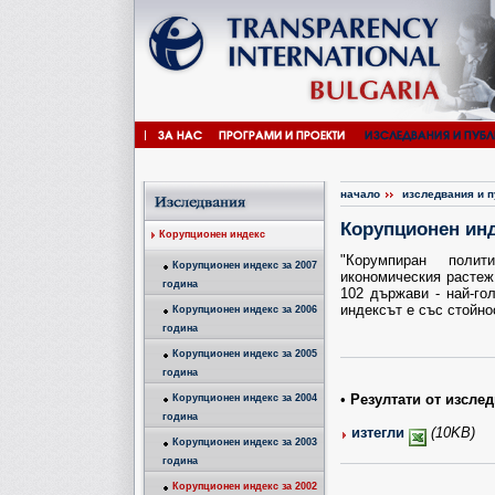
начало
изследвания и 
Корупционен инд
Корупционен индекс
"Корумпиран полит
Корупционен индекс за 2007
икономическия растеж 
година
102 държави - най-го
индексът е със стойнос
Корупционен индекс за 2006
година
Корупционен индекс за 2005
година
•
Резултати от изслед
Корупционен индекс за 2004
година
изтегли
(10KB)
Корупционен индекс за 2003
година
Корупционен индекс за 2002