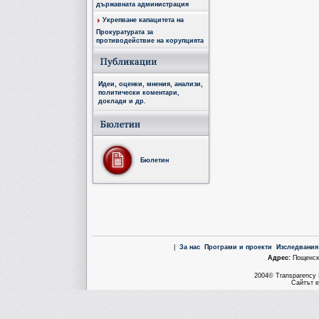
държавната администрация
Укрепване капацитета на
Прокуратурата за
противодействие на корупцията
Идеи, оценки, мнения, анализи,
политически коментари,
доклади и др.
Бюлетин
|
За нас
Програми и проекти
Изследвания
Aдрес:
Пощенска
2004© Transparency I
Сайтът е