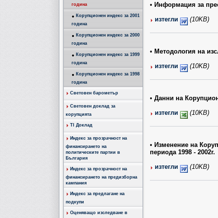
•
Информация за пре
година
Корупционен индекс за 2001
изтегли
(10KB)
година
Корупционен индекс за 2000
година
•
Методология на изс
Корупционен индекс за 1999
година
изтегли
(10KB)
Корупционен индекс за 1998
година
Световен барометър
•
Данни на Корупцион
Световен доклад за
изтегли
(10KB)
корупцията
TI Доклад
Индекс за прозрачност на
•
Изменение на Корупц
финансирането на
периода 1998 - 2002г.
политическите партии в
България
изтегли
(10KB)
Индекс за прозрачност на
финансирането на предизборна
кампания
Индекс за предлагане на
подкупи
Оценяващо изследване в