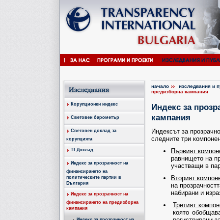
начало
изследвания и 
предизборна кампания
Корупционен индекс
Индекс за прозр
кампания
Световен барометър
Индексът за прозрачн
Световен доклад за
следните три компонен
корупцията
TI Доклад
Първият компон
равнището на пр
Индекс за прозрачност на
участващи в па
финансирането на
Вторият компон
политическите партии в
България
на прозрачностт
набирани и изра
Индекс за прозрачност на
финансирането на предизборна
Третият компон
кампания
която обобщава
регистрирани з
Индекс за прозрачност на