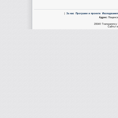
|
За нас
Програми и проекти
Изследвания
Aдрес:
Пощенска
2004© Transparency I
Сайтът е