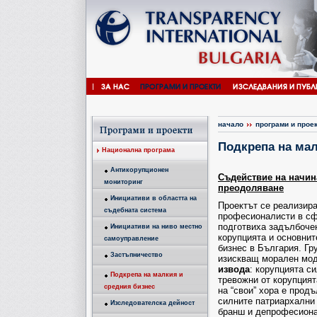
начало
програми и прое
Подкрепа на мал
Национална програма
Антикорупционен
Съдействие на начин
мониторинг
преодоляване
Инициативи в областта на
Проектът се реализира
съдебната система
професионалисти в сфе
подготвиха задълбоч
Инициативи на ниво местно
корупцията и основнит
самоуправление
бизнес в България. Гр
Застъпничество
изискващ морален мод
извода
: корупцията с
Подкрепа на малкия и
тревожни от корупцият
средния бизнес
на “свои” хора е прод
силните патриархални 
Изследователска дейност
бранш и депрофесиона