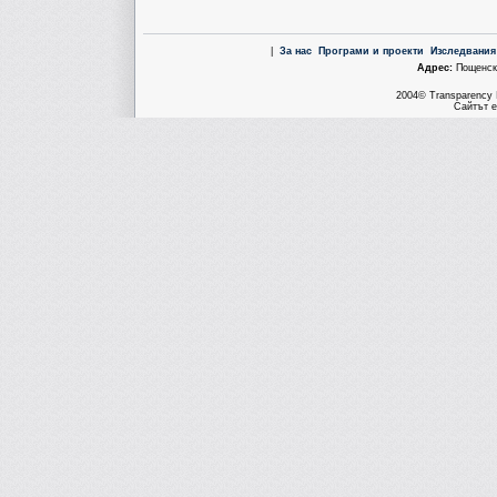
|
За нас
Програми и проекти
Изследвания
Aдрес:
Пощенска
2004© Transparency I
Сайтът е