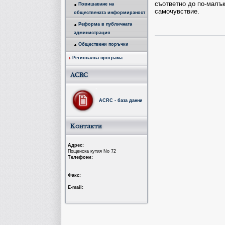
съответно до по-малък
Повишаване на
самочувствие.
обществената информираност
Реформа в публичната
администрация
Обществени поръчки
Регионална програма
ACRC - база данни
Aдрес:
Пощенска кутия No 72
Tелефони:
Факс:
Е-mail: