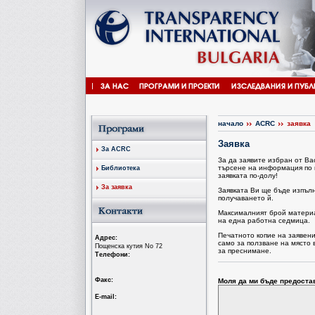
начало
ACRC
заявка
Заявка
За ACRC
За да заявите избран от В
търсене на информация по 
Библиотека
заявката по-долу!
За заявка
Заявката Ви ще бъде изпъл
получаването й.
Максималният брой материал
на една работна седмица.
Печатното копие на заявен
Aдрес:
само за ползване на място 
Пощенска кутия No 72
за преснимане.
Tелефони:
Факс:
Моля да ми бъде предоста
Е-mail: