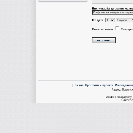
Бих искал/a да заявя мате
От дата:
Печатно копие
Електро
|
За нас
Програми и проекти
Изследвания
Aдрес:
Пощенска
2004© Transparency I
Сайтът е