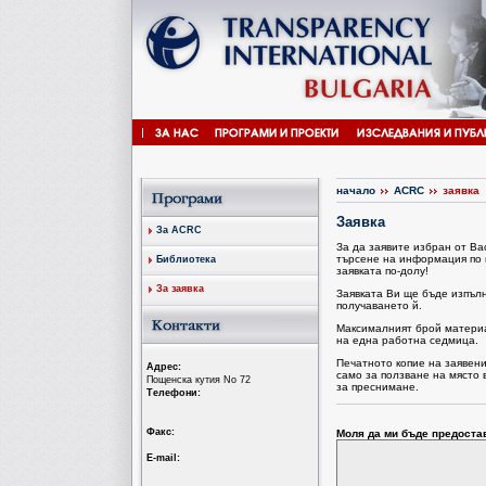
начало
ACRC
заявка
Заявка
За ACRC
За да заявите избран от В
търсене на информация по 
Библиотека
заявката по-долу!
За заявка
Заявката Ви ще бъде изпъл
получаването й.
Максималният брой материал
на една работна седмица.
Печатното копие на заявен
Aдрес:
само за ползване на място 
Пощенска кутия No 72
за преснимане.
Tелефони:
Факс:
Моля да ми бъде предоста
Е-mail: