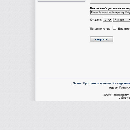
Бих искал/a да заявя мате
От дата:
Печатно копие
Електро
|
За нас
Програми и проекти
Изследвания
Aдрес:
Пощенска
2004© Transparency I
Сайтът е