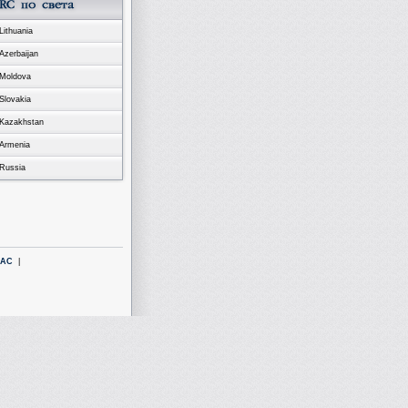
Lithuania
Azerbaijan
Moldova
Slovakia
Kazakhstan
Armenia
Russia
LAC
|