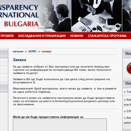
начало
ACRC
заявка
Заявка
За да заявите избран от Вас материал или да получите помощ при
търсене на информация по интересуваща Ви тема, моля, попълнете
заявката по-долу!
Заявката Ви ще бъде изпълнена до три дена след регистриране на
получаването й.
Максималният брой материали, които може да заявите, е три в рамките
на една работна седмица.
Tran
Печатното копие на заявените материали може да бъде предоставено
Ком
само за ползване на място в
Антикорупционния ресурсен център
или
за преснимане.
към 
CO
Моля да ми бъде предоставена информация за:
Ком
работ