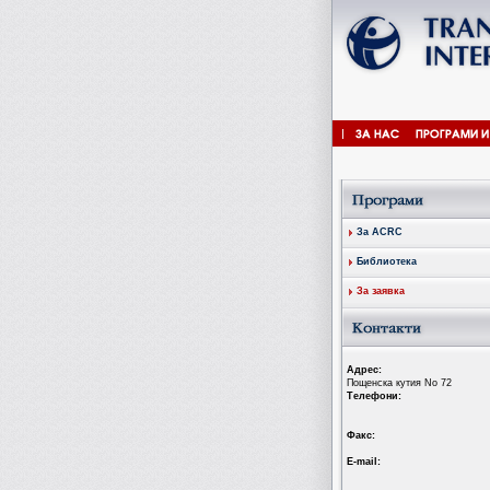
За ACRC
Библиотека
За заявка
Aдрес:
Пощенска кутия No 72
Tелефони:
Факс:
Е-mail: