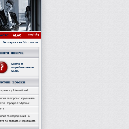
english
България е на 64-то място с коефициент 4.1 в Индекса за възприятие на корупцията за 2007 го
Анкета за
потребителите на
ACRC
sparency International
исия за борба с корупцията
40-то Народно Събрание
RIS
исия за координация на
ата по борбата с корупцията