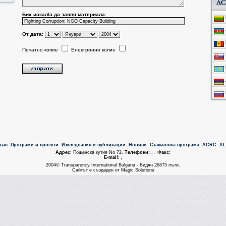
Бих искал/a да заявя материала:
От дата:
Печатно копие
Електронно копие
 нас
Програми и проекти
Изследвания и публикации
Новини
Стажантска програма
ACRC
A
Aдрес:
Пощенска кутия No 72,
Tелефони:
, ,
Факс:
Е-mail: ,
2004© Transparency International Bulgaria - Видян 26875 пъти.
Сайтът е създаден от Magic Solutions