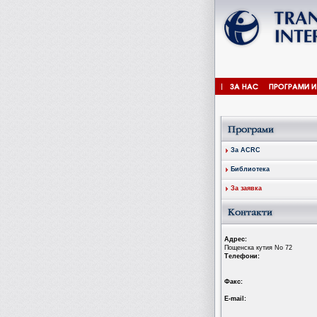
За ACRC
Библиотека
За заявка
Aдрес:
Пощенска кутия No 72
Tелефони:
Факс:
Е-mail: