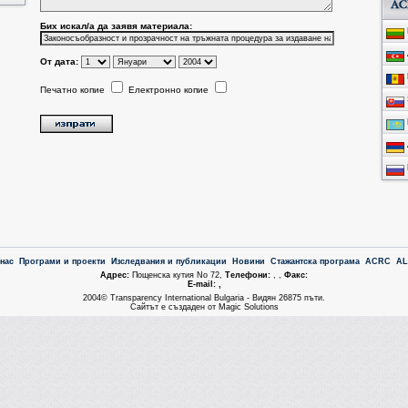
Бих искал/a да заявя материала:
От дата:
Печатно копие
Електронно копие
 нас
Програми и проекти
Изследвания и публикации
Новини
Стажантска програма
ACRC
A
Aдрес:
Пощенска кутия No 72,
Tелефони:
, ,
Факс:
Е-mail: ,
2004© Transparency International Bulgaria - Видян 26875 пъти.
Сайтът е създаден от Magic Solutions