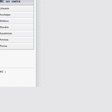
Lithuania
Azerbaijan
Moldova
Slovakia
Kazakhstan
Armenia
Russia
LAC
|