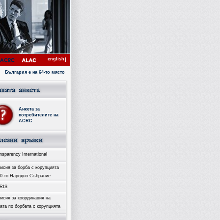
english
България е на 64-то място с коефициент 4.1 в Индекса за възприятие на корупцията за 2007 го
Анкета за
потребителите на
ACRC
sparency International
исия за борба с корупцията
40-то Народно Събрание
RIS
исия за координация на
ата по борбата с корупцията