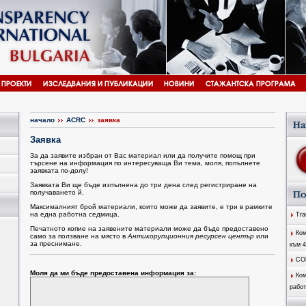
начало
ACRC
заявка
Заявка
За да заявите избран от Вас материал или да получите помощ при
търсене на информация по интересуваща Ви тема, моля, попълнете
заявката по-долу!
Заявката Ви ще бъде изпълнена до три дена след регистриране на
получаването й.
Максималният брой материали, които може да заявите, е три в рамките
на една работна седмица.
Tran
Печатното копие на заявените материали може да бъде предоставено
Ком
само за ползване на място в
Антикорупционния ресурсен център
или
за преснимане.
към 
CO
Моля да ми бъде предоставена информация за:
Ком
работ