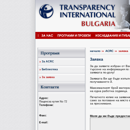
начало
ACRC
заявка
Заявка
За ACRC
За да заявите избран от В
търсене на информация по 
Библиотека
заявката по-долу!
За заявка
Заявката Ви ще бъде изпъл
получаването й.
Максималният брой материал
на една работна седмица.
Печатното копие на заявен
Aдрес:
само за ползване на място 
Пощенска кутия No 72
за преснимане.
Tелефони:
Факс:
Моля да ми бъде предоста
Е-mail: