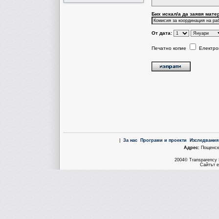
Бих искал/a да заявя мате
От дата:
Печатно копие
Електро
|
За нас
Програми и проекти
Изследвания
Aдрес:
Пощенска
2004© Transparency I
Сайтът е