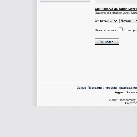
Бих искал/a да заявя мате
От дата:
Печатно копие
Електро
|
За нас
Програми и проекти
Изследвания
Aдрес:
Пощенска
2004© Transparency I
Сайтът е