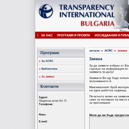
начало
ACRC
заявка
Заявка
За ACRC
За да заявите избран от В
търсене на информация по 
Библиотека
заявката по-долу!
За заявка
Заявката Ви ще бъде изпъл
получаването й.
Максималният брой материал
на една работна седмица.
Печатното копие на заявен
Aдрес:
само за ползване на място 
Пощенска кутия No 72
за преснимане.
Tелефони:
Факс:
Моля да ми бъде предоста
Е-mail: