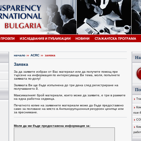
начало
ACRC
заявка
Заявка
За да заявите избран от Вас материал или да получите помощ при
търсене на информация по интересуваща Ви тема, моля, попълнете
заявката по-долу!
Заявката Ви ще бъде изпълнена до три дена след регистриране на
получаването й.
Максималният брой материали, които може да заявите, е три в рамките
на една работна седмица.
Tran
Печатното копие на заявените материали може да бъде предоставено
Ком
само за ползване на място в
Антикорупционния ресурсен център
или
за преснимане.
към 
CO
Моля да ми бъде предоставена информация за:
Ком
работ