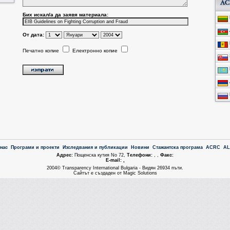
Бих искал/a да заявя материала:
От дата:
Печатно копие
Електронно копие
 нас
Програми и проекти
Изследвания и публикации
Новини
Стажантска програма
ACRC
A
Aдрес:
Пощенска кутия No 72,
Tелефони:
, ,
Факс:
Е-mail: ,
2004© Transparency International Bulgaria - Видян 26934 пъти.
Сайтът е създаден от Magic Solutions