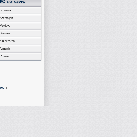
Lithuania
Azerbaijan
Moldova
Slovakia
Kazakhstan
Armenia
Russia
LAC
|