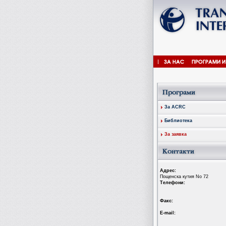
За ACRC
Библиотека
За заявка
Aдрес:
Пощенска кутия No 72
Tелефони:
Факс:
Е-mail: