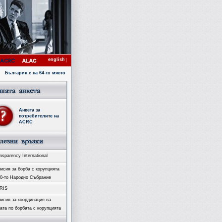
english
България е на 64-то място с коефициент 4.1 в Индекса за възприятие на корупцията за 2007 год
Анкета за
потребителите на
ACRC
sparency International
исия за борба с корупцията
40-то Народно Събрание
RIS
исия за координация на
ата по борбата с корупцията