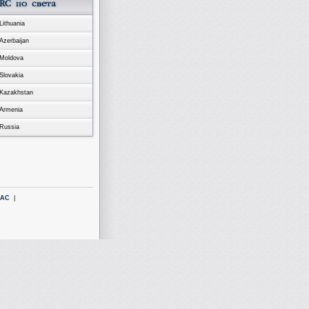
Lithuania
Azerbaijan
Moldova
Slovakia
Kazakhstan
Armenia
Russia
LAC
|