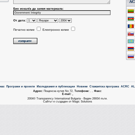
Бих искал/a да заявя материала:
От дата:
Печатно копие
Електронно копие
 нас
Програми и проекти
Изследвания и публикации
Новини
Стажантска програма
ACRC
A
Aдрес:
Пощенска кутия No 72,
Tелефони:
, ,
Факс:
Е-mail: ,
2004© Transparency International Bulgaria - Видян 26934 пъти.
Сайтът е създаден от Magic Solutions