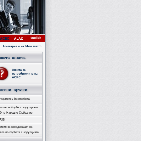
english
България е на 64-то място с коефициент 4.1 в Индекса за възприятие на корупцията за 2007 го
Анкета за
потребителите на
ACRC
sparency International
исия за борба с корупцията
40-то Народно Събрание
RIS
исия за координация на
ата по борбата с корупцията