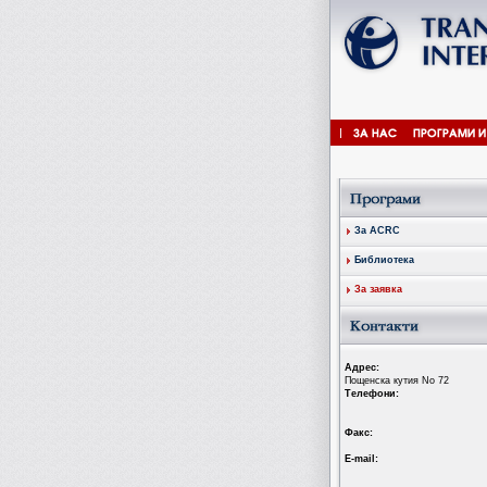
За ACRC
Библиотека
За заявка
Aдрес:
Пощенска кутия No 72
Tелефони:
Факс:
Е-mail: