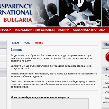
начало
ACRC
заявка
Заявка
За да заявите избран от Вас материал или да получите помощ при
търсене на информация по интересуваща Ви тема, моля, попълнете
заявката по-долу!
Заявката Ви ще бъде изпълнена до три дена след регистриране на
получаването й.
Максималният брой материали, които може да заявите, е три в рамките
на една работна седмица.
Tran
Печатното копие на заявените материали може да бъде предоставено
Ком
само за ползване на място в
Антикорупционния ресурсен център
или
за преснимане.
към 
CO
Моля да ми бъде предоставена информация за:
Ком
работ