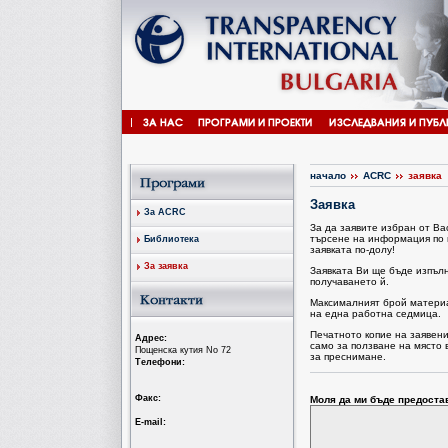
начало
ACRC
заявка
Заявка
За ACRC
За да заявите избран от В
търсене на информация по 
Библиотека
заявката по-долу!
За заявка
Заявката Ви ще бъде изпъл
получаването й.
Максималният брой материал
на една работна седмица.
Печатното копие на заявен
Aдрес:
само за ползване на място 
Пощенска кутия No 72
за преснимане.
Tелефони:
Факс:
Моля да ми бъде предоста
Е-mail: