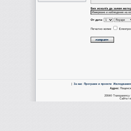
Бих искал/a да заявя мате
От дата:
Печатно копие
Електро
|
За нас
Програми и проекти
Изследвания
Aдрес:
Пощенска
2004© Transparency I
Сайтът е