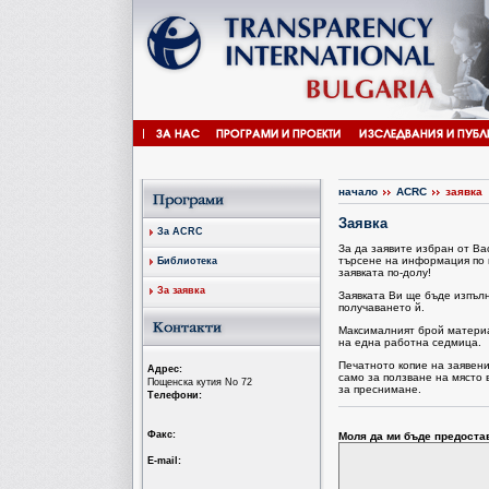
начало
ACRC
заявка
Заявка
За ACRC
За да заявите избран от В
търсене на информация по 
Библиотека
заявката по-долу!
За заявка
Заявката Ви ще бъде изпъл
получаването й.
Максималният брой материал
на една работна седмица.
Печатното копие на заявен
Aдрес:
само за ползване на място 
Пощенска кутия No 72
за преснимане.
Tелефони:
Факс:
Моля да ми бъде предоста
Е-mail: