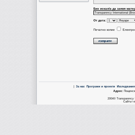
Бих искал/a да заявя мате
От дата:
Печатно копие
Електро
|
За нас
Програми и проекти
Изследвания
Aдрес:
Пощенска
2004© Transparency I
Сайтът е