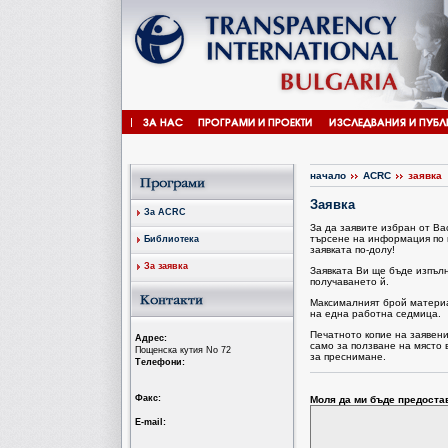
начало
ACRC
заявка
Заявка
За ACRC
За да заявите избран от В
търсене на информация по 
Библиотека
заявката по-долу!
За заявка
Заявката Ви ще бъде изпъл
получаването й.
Максималният брой материал
на една работна седмица.
Печатното копие на заявен
Aдрес:
само за ползване на място 
Пощенска кутия No 72
за преснимане.
Tелефони:
Факс:
Моля да ми бъде предоста
Е-mail: