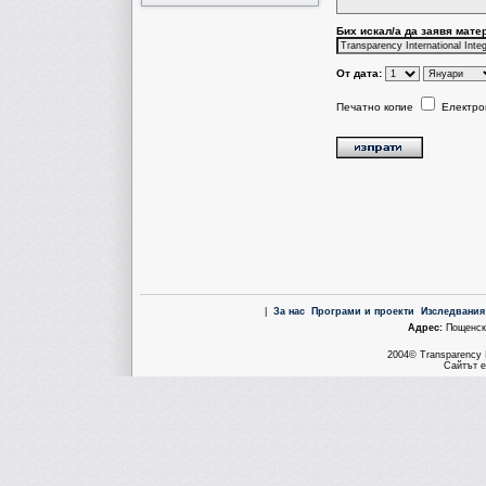
Бих искал/a да заявя мате
От дата:
Печатно копие
Електро
|
За нас
Програми и проекти
Изследвания
Aдрес:
Пощенска
2004© Transparency I
Сайтът е