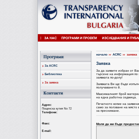
начало
ACRC
заявка
Заявка
За ACRC
За да заявите избран от В
търсене на информация по 
Библиотека
заявката по-долу!
За заявка
Заявката Ви ще бъде изпъл
получаването й.
Максималният брой материал
на една работна седмица.
Печатното копие на заявен
Aдрес:
само за ползване на място 
Пощенска кутия No 72
за преснимане.
Tелефони:
Факс:
Моля да ми бъде предоста
Е-mail: