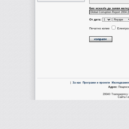
Бих искал/a да заявя мате
От дата:
Печатно копие
Електро
|
За нас
Програми и проекти
Изследвания
Aдрес:
Пощенска
2004© Transparency I
Сайтът е