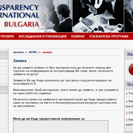
начало
ACRC
заявка
Заявка
За да заявите избран от Вас материал или да получите помощ при
търсене на информация по интересуваща Ви тема, моля, попълнете
заявката по-долу!
Заявката Ви ще бъде изпълнена до три дена след регистриране на
получаването й.
Максималният брой материали, които може да заявите, е три в рамките
на една работна седмица.
Tran
Печатното копие на заявените материали може да бъде предоставено
Ком
само за ползване на място в
Антикорупционния ресурсен център
или
за преснимане.
към 
CO
Моля да ми бъде предоставена информация за:
Ком
работ