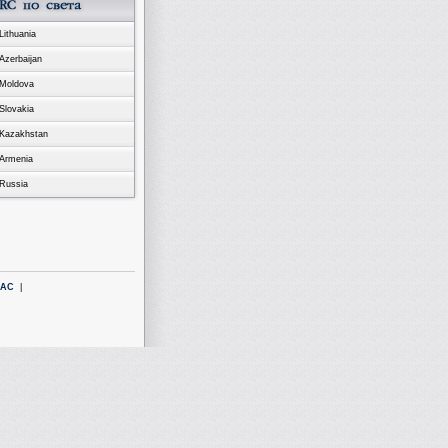
Lithuania
Azerbaijan
Moldova
Slovakia
Kazakhstan
Armenia
Russia
LAC
|