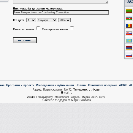
Бих искал/a да заявя материала:
От дата:
Печатно копие
Електронно копие
 нас
Програми и проекти
Изследвания и публикации
Новини
Стажантска програма
ACRC
A
Aдрес:
Пощенска кутия No 72,
Tелефони:
, ,
Факс:
Е-mail: ,
2004© Transparency International Bulgaria - Видян 26922 пъти.
Сайтът е създаден от Magic Solutions