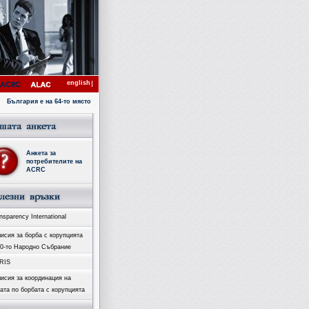
english
България е на 64-то място с коефициент 4.1 в Индекса за възприятие на корупцията за 2007 го
Анкета за
потребителите на
ACRC
sparency International
исия за борба с корупцията
40-то Народно Събрание
RIS
исия за координация на
ата по борбата с корупцията