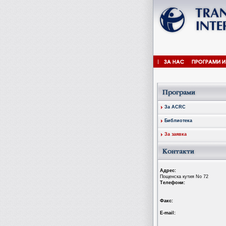
За ACRC
Библиотека
За заявка
Aдрес:
Пощенска кутия No 72
Tелефони:
Факс:
Е-mail: