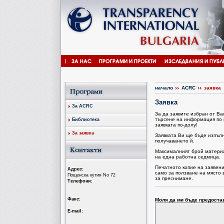
начало
ACRC
заявка
Заявка
За ACRC
За да заявите избран от В
търсене на информация по 
Библиотека
заявката по-долу!
За заявка
Заявката Ви ще бъде изпъл
получаването й.
Максималният брой материал
на една работна седмица.
Печатното копие на заявен
Aдрес:
само за ползване на място 
Пощенска кутия No 72
за преснимане.
Tелефони:
Факс:
Моля да ми бъде предоста
Е-mail: