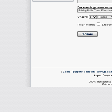
Бих искал/a да заявя мате
От дата:
Печатно копие
Електро
|
За нас
Програми и проекти
Изследвания
Aдрес:
Пощенска
2004© Transparency I
Сайтът е