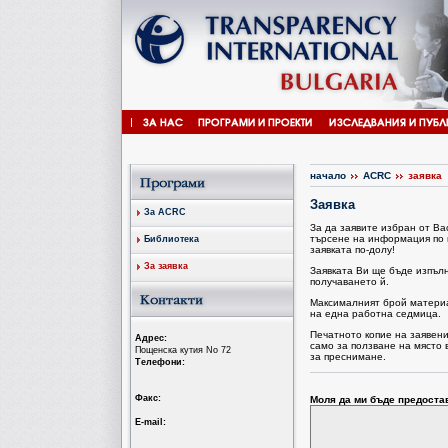
начало
ACRC
заявка
Заявка
За ACRC
За да заявите избран от В
търсене на информация по 
Библиотека
заявката по-долу!
За заявка
Заявката Ви ще бъде изпъл
получаването й.
Максималният брой материал
на една работна седмица.
Печатното копие на заявен
Aдрес:
само за ползване на място 
Пощенска кутия No 72
за преснимане.
Tелефони:
Факс:
Моля да ми бъде предоста
Е-mail: