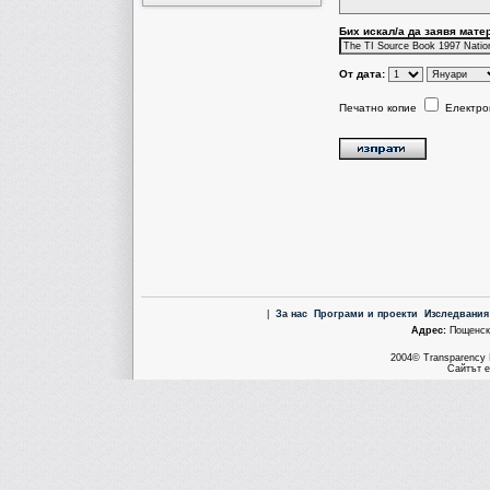
Бих искал/a да заявя мате
От дата:
Печатно копие
Електро
|
За нас
Програми и проекти
Изследвания
Aдрес:
Пощенска
2004© Transparency I
Сайтът е