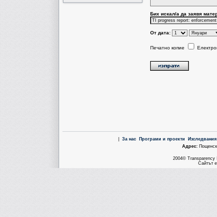
Бих искал/a да заявя мате
От дата:
Печатно копие
Електро
|
За нас
Програми и проекти
Изследвания
Aдрес:
Пощенска
2004© Transparency I
Сайтът е