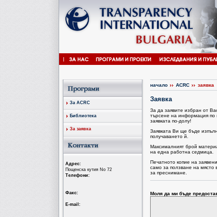
начало
ACRC
заявка
Заявка
За ACRC
За да заявите избран от В
търсене на информация по 
Библиотека
заявката по-долу!
За заявка
Заявката Ви ще бъде изпъл
получаването й.
Максималният брой материал
на една работна седмица.
Печатното копие на заявен
Aдрес:
само за ползване на място 
Пощенска кутия No 72
за преснимане.
Tелефони:
Факс:
Моля да ми бъде предоста
Е-mail: