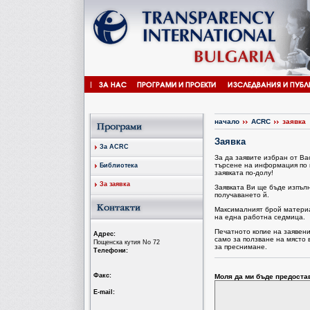
начало
ACRC
заявка
Заявка
За ACRC
За да заявите избран от В
търсене на информация по 
Библиотека
заявката по-долу!
За заявка
Заявката Ви ще бъде изпъл
получаването й.
Максималният брой материал
на една работна седмица.
Печатното копие на заявен
Aдрес:
само за ползване на място 
Пощенска кутия No 72
за преснимане.
Tелефони:
Факс:
Моля да ми бъде предоста
Е-mail: