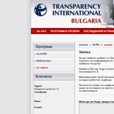
начало
ACRC
заявка
Заявка
За ACRC
За да заявите избран от В
търсене на информация по 
Библиотека
заявката по-долу!
За заявка
Заявката Ви ще бъде изпъл
получаването й.
Максималният брой материал
на една работна седмица.
Печатното копие на заявен
Aдрес:
само за ползване на място 
Пощенска кутия No 72
за преснимане.
Tелефони:
Факс:
Моля да ми бъде предоста
Е-mail: