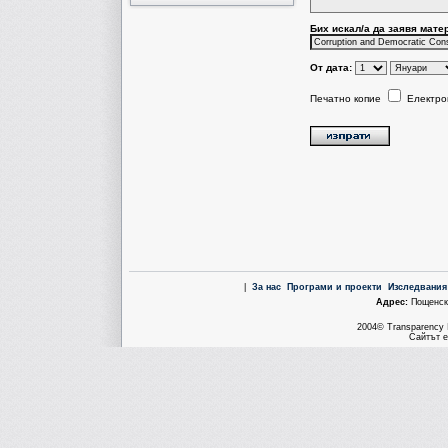
Бих искал/a да заявя мате
От дата:
Печатно копие
Електро
|
За нас
Програми и проекти
Изследвания
Aдрес:
Пощенска
2004© Transparency I
Сайтът е