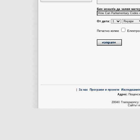
Бих искал/a да заявя мате
От дата:
Печатно копие
Електро
|
За нас
Програми и проекти
Изследвания
Aдрес:
Пощенска
2004© Transparency I
Сайтът е