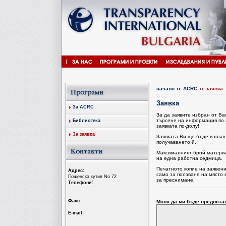
начало
ACRC
заявка
Заявка
За ACRC
За да заявите избран от В
търсене на информация по 
Библиотека
заявката по-долу!
За заявка
Заявката Ви ще бъде изпъл
получаването й.
Максималният брой материал
на една работна седмица.
Печатното копие на заявен
Aдрес:
само за ползване на място 
Пощенска кутия No 72
за преснимане.
Tелефони:
Факс:
Моля да ми бъде предоста
Е-mail: