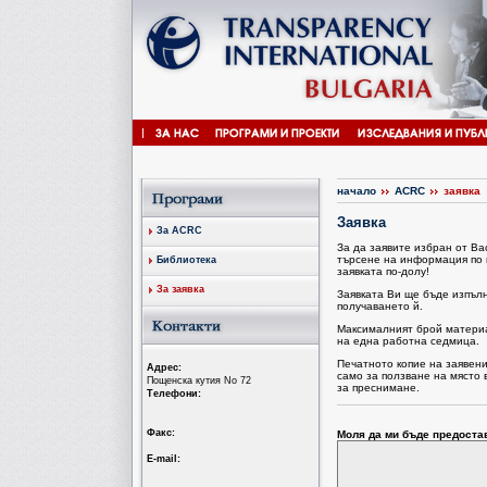
начало
ACRC
заявка
Заявка
За ACRC
За да заявите избран от В
търсене на информация по 
Библиотека
заявката по-долу!
За заявка
Заявката Ви ще бъде изпъл
получаването й.
Максималният брой материал
на една работна седмица.
Печатното копие на заявен
Aдрес:
само за ползване на място 
Пощенска кутия No 72
за преснимане.
Tелефони:
Факс:
Моля да ми бъде предоста
Е-mail: