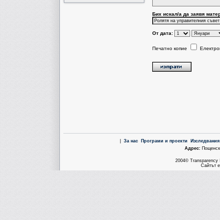
Бих искал/a да заявя мате
От дата:
Печатно копие
Електро
|
За нас
Програми и проекти
Изследвания
Aдрес:
Пощенска
2004© Transparency I
Сайтът е