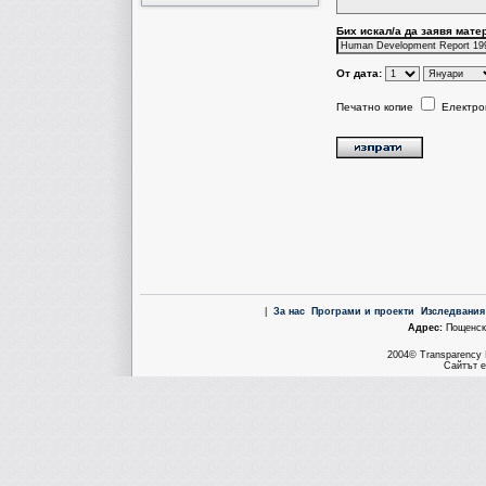
Бих искал/a да заявя мате
От дата:
Печатно копие
Електро
|
За нас
Програми и проекти
Изследвания
Aдрес:
Пощенска
2004© Transparency I
Сайтът е