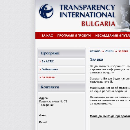
начало
ACRC
заявка
Заявка
За ACRC
За да заявите избран от В
търсене на информация по 
Библиотека
заявката по-долу!
За заявка
Заявката Ви ще бъде изпъл
получаването й.
Максималният брой материал
на една работна седмица.
Печатното копие на заявен
Aдрес:
само за ползване на място 
Пощенска кутия No 72
за преснимане.
Tелефони:
Факс:
Моля да ми бъде предоста
Е-mail: