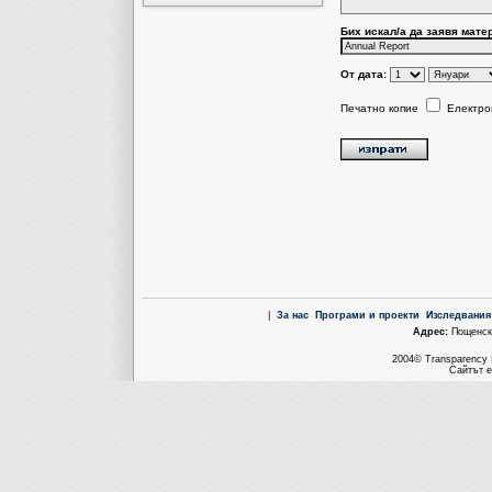
Бих искал/a да заявя мате
От дата:
Печатно копие
Електро
|
За нас
Програми и проекти
Изследвания
Aдрес:
Пощенска
2004© Transparency I
Сайтът е