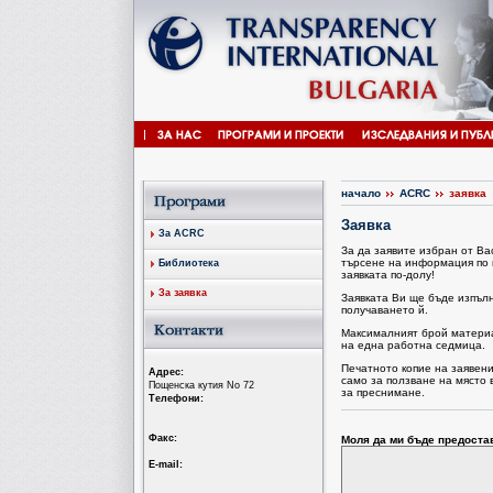
начало
ACRC
заявка
Заявка
За ACRC
За да заявите избран от В
търсене на информация по 
Библиотека
заявката по-долу!
За заявка
Заявката Ви ще бъде изпъл
получаването й.
Максималният брой материал
на една работна седмица.
Печатното копие на заявен
Aдрес:
само за ползване на място 
Пощенска кутия No 72
за преснимане.
Tелефони:
Факс:
Моля да ми бъде предоста
Е-mail: