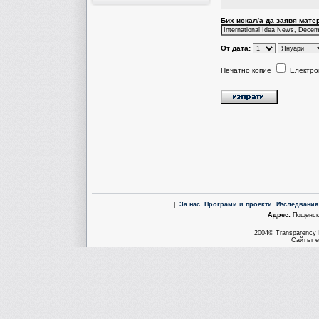
Бих искал/a да заявя мате
От дата:
Печатно копие
Електро
|
За нас
Програми и проекти
Изследвания
Aдрес:
Пощенска
2004© Transparency I
Сайтът е