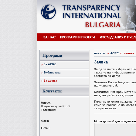
начало
ACRC
заявка
Заявка
За ACRC
За да заявите избран от В
търсене на информация по 
Библиотека
заявката по-долу!
За заявка
Заявката Ви ще бъде изпъл
получаването й.
Максималният брой материал
на една работна седмица.
Печатното копие на заявен
Aдрес:
само за ползване на място 
Пощенска кутия No 72
за преснимане.
Tелефони:
Факс:
Моля да ми бъде предоста
Е-mail: