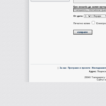
Бих искал/a да заявя мате
От дата:
Печатно копие
Електро
|
За нас
Програми и проекти
Изследвания
Aдрес:
Пощенска
2004© Transparency I
Сайтът е