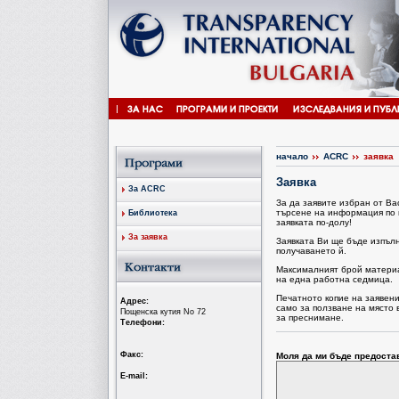
начало
ACRC
заявка
Заявка
За ACRC
За да заявите избран от В
търсене на информация по 
Библиотека
заявката по-долу!
За заявка
Заявката Ви ще бъде изпъл
получаването й.
Максималният брой материал
на една работна седмица.
Печатното копие на заявен
Aдрес:
само за ползване на място 
Пощенска кутия No 72
за преснимане.
Tелефони:
Факс:
Моля да ми бъде предоста
Е-mail: