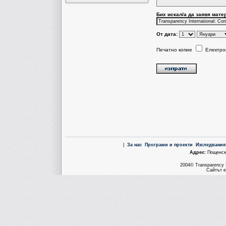
Бих искал/a да заявя мате
От дата:
Печатно копие
Електро
|
За нас
Програми и проекти
Изследвания
Aдрес:
Пощенска
2004© Transparency I
Сайтът е