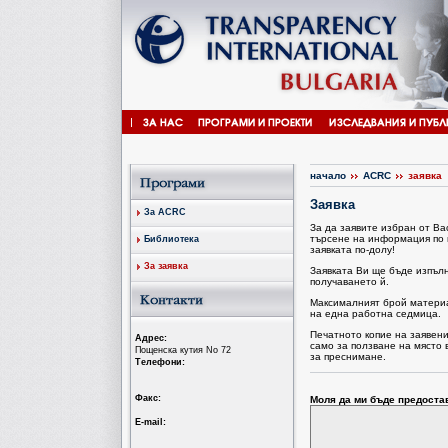
начало
ACRC
заявка
Заявка
За ACRC
За да заявите избран от В
търсене на информация по 
Библиотека
заявката по-долу!
За заявка
Заявката Ви ще бъде изпъл
получаването й.
Максималният брой материал
на една работна седмица.
Печатното копие на заявен
Aдрес:
само за ползване на място 
Пощенска кутия No 72
за преснимане.
Tелефони:
Факс:
Моля да ми бъде предоста
Е-mail: