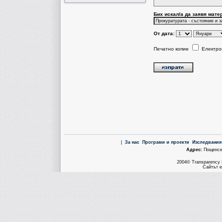
Бих искал/a да заявя мате
От дата:
Печатно копие
Електро
|
За нас
Програми и проекти
Изследвания
Aдрес:
Пощенска
2004© Transparency I
Сайтът е