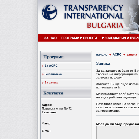
начало
ACRC
заявка
Заявка
За ACRC
За да заявите избран от В
търсене на информация по 
Библиотека
заявката по-долу!
За заявка
Заявката Ви ще бъде изпъл
получаването й.
Максималният брой материал
на една работна седмица.
Печатното копие на заявен
Aдрес:
само за ползване на място 
Пощенска кутия No 72
за преснимане.
Tелефони:
Факс:
Моля да ми бъде предоста
Е-mail: