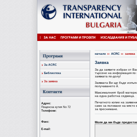
начало
ACRC
заявка
Заявка
За ACRC
За да заявите избран от В
търсене на информация по 
Библиотека
заявката по-долу!
За заявка
Заявката Ви ще бъде изпъл
получаването й.
Максималният брой материал
на една работна седмица.
Печатното копие на заявен
Aдрес:
само за ползване на място 
Пощенска кутия No 72
за преснимане.
Tелефони:
Факс:
Моля да ми бъде предоста
Е-mail: