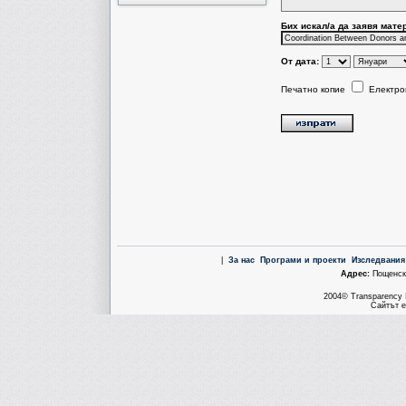
Бих искал/a да заявя мате
От дата:
Печатно копие
Електро
|
За нас
Програми и проекти
Изследвания
Aдрес:
Пощенска
2004© Transparency I
Сайтът е