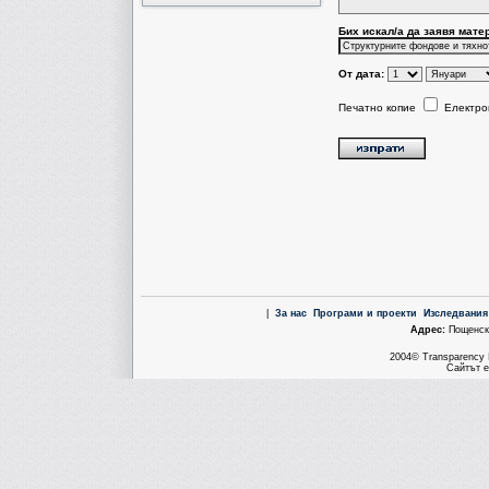
Бих искал/a да заявя мате
От дата:
Печатно копие
Електро
|
За нас
Програми и проекти
Изследвания
Aдрес:
Пощенска
2004© Transparency I
Сайтът е