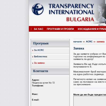
начало
ACRC
заявка
Заявка
За ACRC
За да заявите избран от В
търсене на информация по 
Библиотека
заявката по-долу!
За заявка
Заявката Ви ще бъде изпъл
получаването й.
Максималният брой материал
на една работна седмица.
Печатното копие на заявен
Aдрес:
само за ползване на място 
Пощенска кутия No 72
за преснимане.
Tелефони:
Факс:
Моля да ми бъде предоста
Е-mail: