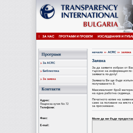
начало
ACRC
заявка
Заявка
За ACRC
За да заявите избран от В
търсене на информация по 
Библиотека
заявката по-долу!
За заявка
Заявката Ви ще бъде изпъл
получаването й.
Максималният брой материал
на една работна седмица.
Печатното копие на заявен
Aдрес:
само за ползване на място 
Пощенска кутия No 72
за преснимане.
Tелефони:
Факс:
Моля да ми бъде предоста
Е-mail: