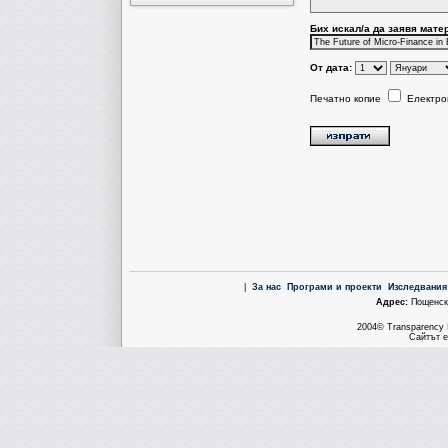
Бих искал/a да заявя мате
От дата:
Печатно копие
Електро
|
За нас
Програми и проекти
Изследвания
Aдрес:
Пощенска
2004© Transparency I
Сайтът е