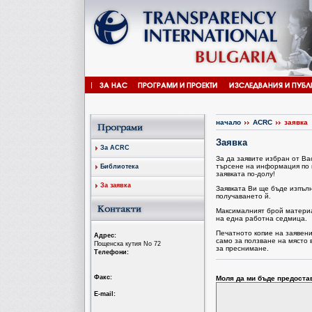
начало
ACRC
заявка
Заявка
За ACRC
За да заявите избран от В
търсене на информация по 
Библиотека
заявката по-долу!
За заявка
Заявката Ви ще бъде изпъл
получаването й.
Максималният брой материал
на една работна седмица.
Печатното копие на заявен
Aдрес:
само за ползване на място 
Пощенска кутия No 72
за преснимане.
Tелефони:
Факс:
Моля да ми бъде предоста
Е-mail: