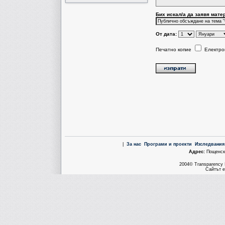
Бих искал/a да заявя мате
От дата:
Печатно копие
Електро
|
За нас
Програми и проекти
Изследвания
Aдрес:
Пощенска
2004© Transparency I
Сайтът е