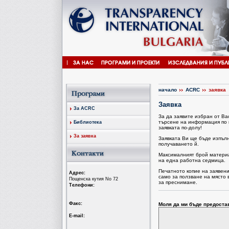
начало
ACRC
заявка
Заявка
За ACRC
За да заявите избран от В
търсене на информация по 
Библиотека
заявката по-долу!
За заявка
Заявката Ви ще бъде изпъл
получаването й.
Максималният брой материал
на една работна седмица.
Печатното копие на заявен
Aдрес:
само за ползване на място 
Пощенска кутия No 72
за преснимане.
Tелефони:
Факс:
Моля да ми бъде предоста
Е-mail: