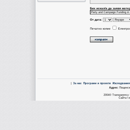
Бих искал/a да заявя мате
От дата:
Печатно копие
Електро
|
За нас
Програми и проекти
Изследвания
Aдрес:
Пощенска
2004© Transparency I
Сайтът е