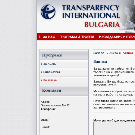
начало
ACRC
заявка
Заявка
За ACRC
За да заявите избран от В
търсене на информация по 
Библиотека
заявката по-долу!
За заявка
Заявката Ви ще бъде изпъл
получаването й.
Максималният брой материал
на една работна седмица.
Печатното копие на заявен
Aдрес:
само за ползване на място 
Пощенска кутия No 72
за преснимане.
Tелефони:
Факс:
Моля да ми бъде предоста
Е-mail: