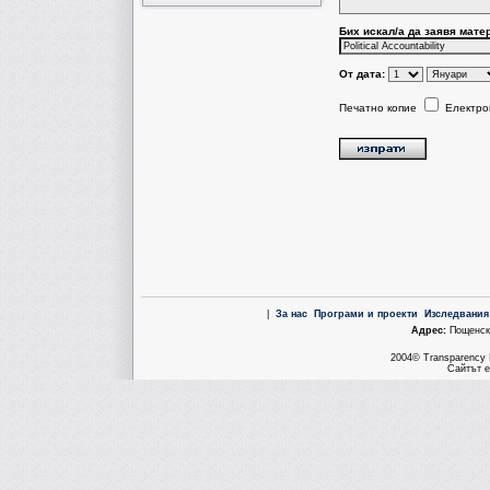
Бих искал/a да заявя мате
От дата:
Печатно копие
Електро
|
За нас
Програми и проекти
Изследвания
Aдрес:
Пощенска
2004© Transparency I
Сайтът е