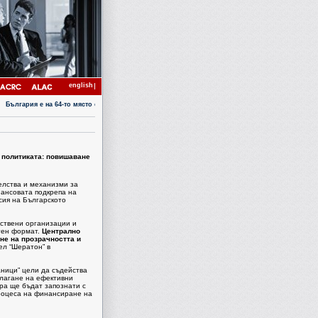
english
България е на 64-то място с коефициент 4.1 в Индекса за възприятие на корупцията за 2007 годи
 политиката: повишаване
елства и механизми за
нансовата подкрепа на
сия на Българското
лствени организации и
отен формат.
Централно
не на прозрачността и
ел “Шератон” в
ници” цели да съдейства
илагане на ефективни
ра ще бъдат запознати с
процеса на финансиране на