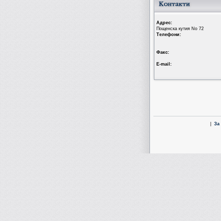
Aдрес:
Пощенска кутия No 72
Tелефони:
Факс:
Е-mail:
|
За