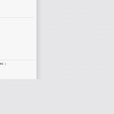
LAC
|