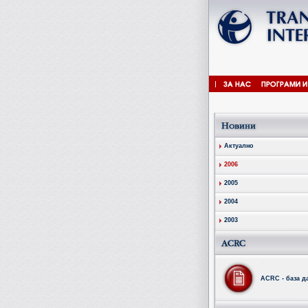
Актуално
2006
2005
2004
2003
ACRC - база д