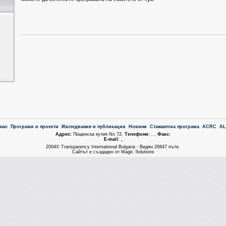
 нас
Програми и проекти
Изследвания и публикации
Новини
Стажантска програма
ACRC
A
Aдрес:
Пощенска кутия No 72,
Tелефони:
, ,
Факс:
Е-mail: ,
2004© Transparency International Bulgaria - Видян 26847 пъти.
Сайтът е създаден от Magic Solutions