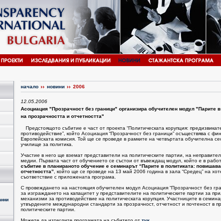
начало
новини
2006
12.05.2006
Асоциация "Прозрачност без граници" организира обучителен модул "Парите в
на прозрачността и отчетността"
Предстоящото събитие е част от проекта “Политическата корупция: предизвикат
противодействие”, който Асоциация “Прозрачност без граници” осъществява с фи
Европейската комисия. Той ще се проведе в рамките на четвъртата обучителна се
училище за политика.
Участие в него ще вземат представители на политическите партии, на неправите
медии. Първата част от обучението се състои от въвеждащ модул, който е в раб
събитие в планираното обучение е семинарът “Парите в политиката: повишава
отчетността”
, който ще се проведе на 13 май 2006 година в зала “Средец” на хот
съответствие с приложената програма.
С провеждането на настоящия обучителен модул Асоциация “Прозрачност без гра
за изграждането на капацитет у представителите на политическите партии за пр
механизми за противодействие на политическата корупция. Участниците в семина
анни
утвърдените международни стандарти за прозрачност, отчетност и почтеност в 
политическите партии.
Можете да изтеглите програмата на събитето от
тук
.