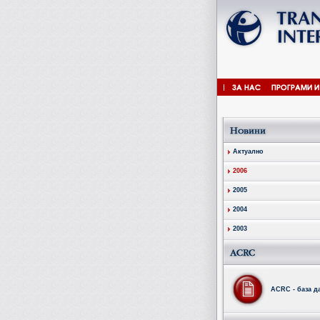
Актуално
2006
2005
2004
2003
ACRC - база д