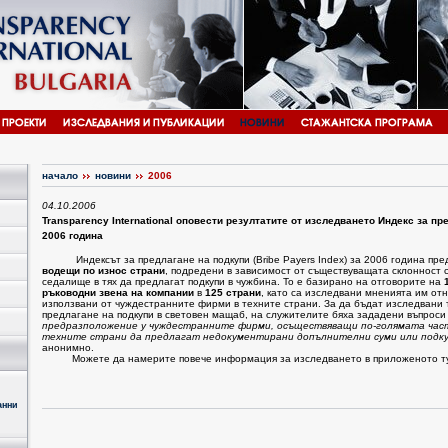
начало
новини
2006
04.10.2006
Transparency International оповести резултатите от изследването Индекс за пр
2006 година
Индексът за предлагане на подкупи (Bribe Payers Index) за 2006 година пре
водещи по износ страни
, подредени в зависимост от съществуващата склонност 
седалище в тях да предлагат подкупи в чужбина. То е базирано на отговорите на
ръководни звена на компании
в
125 страни
, като са изследвани мненията им отн
използвани от чуждестранните фирми в техните страни. За да бъдат изследвани
предлагане на подкупи в световен мащаб, на служителите бяха зададени въпроси
предразположение у чуждестранните фирми, осъществяващи по-голямата част
техните страни да предлагат недокументирани допълнителни суми или подк
анонимно.
Можете да намерите повече информация за изследването в приложеното т
анни