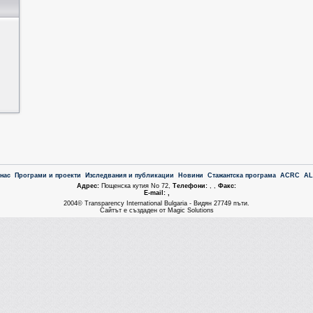
 нас
Програми и проекти
Изследвания и публикации
Новини
Стажантска програма
ACRC
A
Aдрес:
Пощенска кутия No 72,
Tелефони:
, ,
Факс:
Е-mail: ,
2004© Transparency International Bulgaria - Видян 27749 пъти.
Сайтът е създаден от Magic Solutions