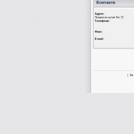
Aдрес:
Пощенска кутия No 72
Tелефони:
Факс:
Е-mail:
|
За