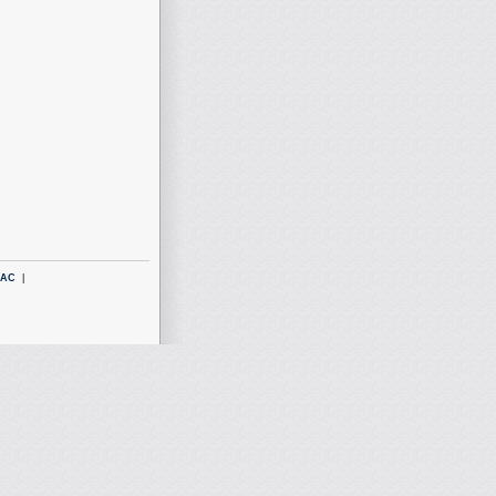
LAC
|