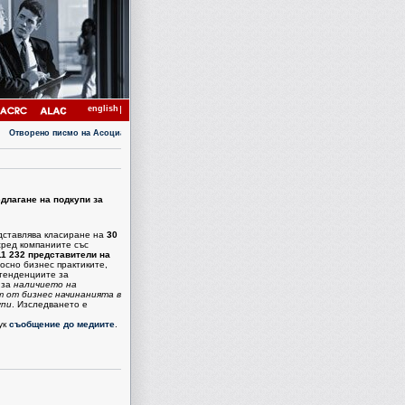
english
Отворено писмо на Асоциация "Прозрачност без граници"
|
България е на 64-то място с коефи
едлагане на подкупи за
дставлява класиране на
30
сред компаниите със
11 232 представители на
осно бизнес практиките,
 тенденциите за
 за
наличието на
 от бизнес начинанията в
упи
. Изследването е
ук
съобщение до медиите
.