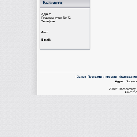
Aдрес:
Пощенска кутия No 72
Tелефони:
Факс:
Е-mail:
|
За нас
Програми и проекти
Изследвания
Aдрес:
Пощенска
2004© Transparency I
Сайтът е